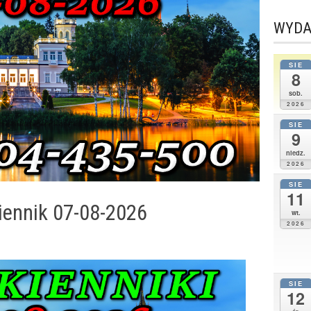
WYDA
SIE
8
sob.
2026
SIE
9
niedz.
2026
SIE
11
iennik 07-08-2026
wt.
2026
SIE
12