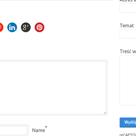
Temat
Treść 
*
Name
reCAPTCH