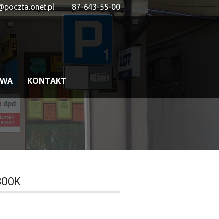
@poczta.onet.pl
87-643-55-00
OWA
KONTAKT
BOOK