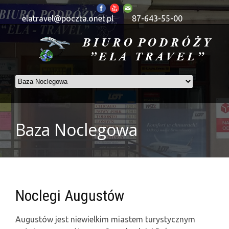
elatravel@poczta.onet.pl
87-643-55-00
Baza Noclegowa
Noclegi Augustów
Augustów jest niewielkim miastem turystycznym