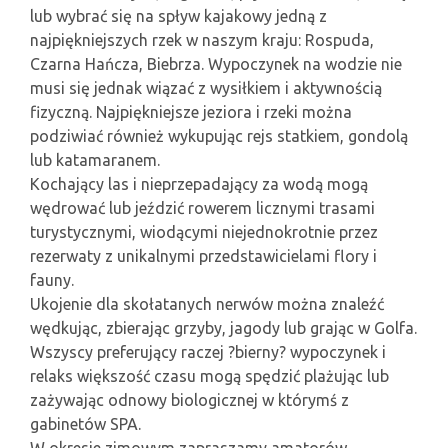
lub wybrać się na spływ kajakowy jedną z
najpiękniejszych rzek w naszym kraju: Rospuda,
Czarna Hańcza, Biebrza. Wypoczynek na wodzie nie
musi się jednak wiązać z wysiłkiem i aktywnością
fizyczną. Najpiękniejsze jeziora i rzeki można
podziwiać również wykupując rejs statkiem, gondolą
lub katamaranem.
Kochający las i nieprzepadający za wodą mogą
wędrować lub jeździć rowerem licznymi trasami
turystycznymi, wiodącymi niejednokrotnie przez
rezerwaty z unikalnymi przedstawicielami flory i
fauny.
Ukojenie dla skołatanych nerwów można znaleźć
wędkując, zbierając grzyby, jagody lub grając w Golfa.
Wszyscy preferujący raczej ?bierny? wypoczynek i
relaks większość czasu mogą spędzić plażując lub
zażywając odnowy biologicznej w którymś z
gabinetów SPA.