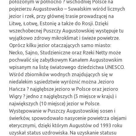
położonym w północno ? wschodniej Polsce na
pojezierzu Augustowsko – Suwalskim wśród licznych
jezior i rzek, przy głównej trasie prowadzącej na
Litwę, Łotwę, Estonię a także do Rosji. Dzięki
wszechobecnej Puszczy Augustowskiej występuje tu
wyjątkowo zdrowy mikroklimat i świeże powietrze.
Oprócz kilku jezior otaczających samo miasto:
Necko, Sajno, Studzieniczne oraz Rzeki Netty może
pochwalić się zabytkowym Kanałem Augustowskim
wpisanym na listę światowego dziedzictwa UNESCO.
Wśród zbiorników wodnych znajdujących się w
niedalekim sąsiedztwie wyróżnić można Jezioro
Hańcza ? najgłębsze jezioro w Polsce oraz jezioro
Wigry ? jedno z najgłębszych (5 miejsce w kraju) i
największych (10 miejsce) jezior w Polsce.
Występowanie w Puszczy Augustowskiej sosen i
świerków, spowodowało nasycenie powietrza olejami
eterycznymi, dzięki którym Augustów od 1993 roku
uzyskał status uzdrowiska. Na uzyskanie statusu