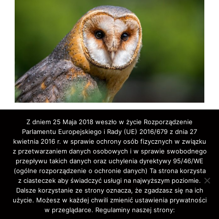
Z dniem 25 Maja 2018 weszło w życie Rozporządzenie
Parlamentu Europejskiego i Rady (UE) 2016/679 z dnia 27
kwietnia 2016 r. w sprawie ochrony osób fizycznych w związku
z przetwarzaniem danych osobowych i w sprawie swobodnego
przepływu takich danych oraz uchylenia dyrektywy 95/46/WE
(ogólne rozporządzenie o ochronie danych) Ta strona korzysta
z ciasteczek aby świadczyć usługi na najwyższym poziomie.
Copyright © 2020 ELA-TRAVEL: Biuro Podróży,
Dalsze korzystanie ze strony oznacza, że zgadzasz się na ich
użycie. Możesz w każdej chwili zmienić ustawienia prywatności
wycieczki, wczasy, pielgrzymki, bilety lotnicze,
w przeglądarce. Regulaminy naszej strony:
autokarowe,promowe,koncertowe,Western-Union,.