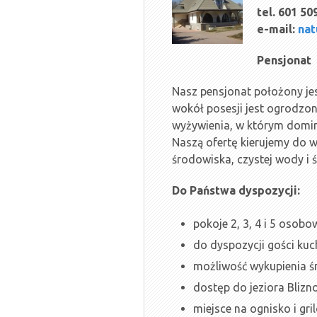
tel. 601 50
e-mail:
nat
Pensjonat
Nasz pensjonat położony je
wokół posesji jest ogrodzon
wyżywienia, w którym dominu
Naszą ofertę kierujemy do w
środowiska, czystej wody i 
Do Państwa dyspozycji:
pokoje 2, 3, 4 i 5 osobo
do dyspozycji gości kuch
możliwość wykupienia śn
dostęp do jeziora Bliz
miejsce na ognisko i gri