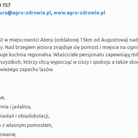
9 757
ura@agro-zdrowie.pl
,
www.agro-zdrowie.pl
st w miejscowości Ateny (oddalonej 15km od Augustowa) nad 
y. Nad brzegiem jeziora znajduje się pomost i miejsce na ogni
je kuchnia regionalna. Właściciele pensjonatu zapewniają mił
szystkich, którzy chcą wypocząć w ciszy i spokoju a także sko
świeżego zapachu lasów.
we,
nia i jadalnia,
iadań i obiadokolacji,
no z własnym pomostem,
lowanie,