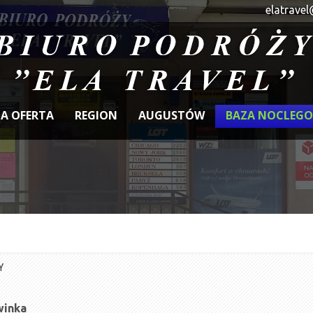
elatravel
A OFERTA
REGION
AUGUSTÓW
BAZA NOCLEG
Y
winka