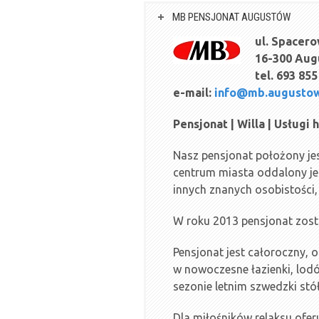
MB PENSJONAT AUGUSTÓW
ul. Spacero
16-300 Au
tel. 693 855
e-mail:
info@mb.augustow
Pensjonat | Willa | Usługi 
Nasz pensjonat położony jes
centrum miasta oddalony je
innych znanych osobistości,
W roku 2013 pensjonat zos
Pensjonat jest całoroczny,
w nowoczesne łazienki, lodó
sezonie letnim szwedzki stół
Dla miłośników relaksu ofer