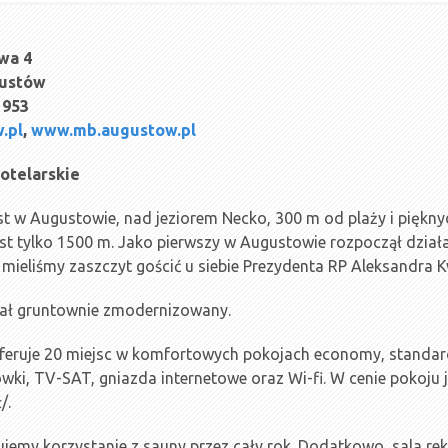
wa 4
gustów
 953
.pl
,
www.mb.augustow.pl
hotelarskie
t w Augustowie, nad jeziorem Necko, 300 m od plaży i piękny
st tylko 1500 m. Jako pierwszy w Augustowie rozpoczął dział
 mieliśmy zaszczyt gościć u siebie Prezydenta RP Aleksandra 
tał gruntownie zmodernizowany.
 oferuje 20 miejsc w komfortowych pokojach economy, standa
wki, TV-SAT, gniazda internetowe oraz Wi-fi. W cenie pokoju j
/.
ujemy korzystanie z sauny przez cały rok. Dodatkowo, sala r