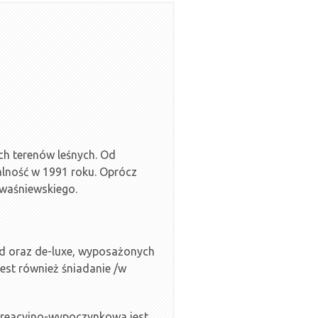
ch terenów leśnych. Od
alność w 1991 roku. Oprócz
Kwaśniewskiego.
rd oraz de-luxe, wyposażonych
est również śniadanie /w
ekreacyjno-wypoczynkowa jest