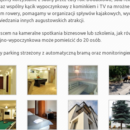
raz wspólny kącik wypoczynkowy z kominkiem i TV na mroźne
om rowery, pomagamy w organizacji spływów kajakowych, wyc
dzania innych augustowskich atrakcji.
scem na kameralne spotkania biznesowe lub szkolenia, jak ró
cyjno-wypoczynkowa może pomieścić do 20 osób.
y parking strzeżony z automatyczną bramą oraz monitoringie