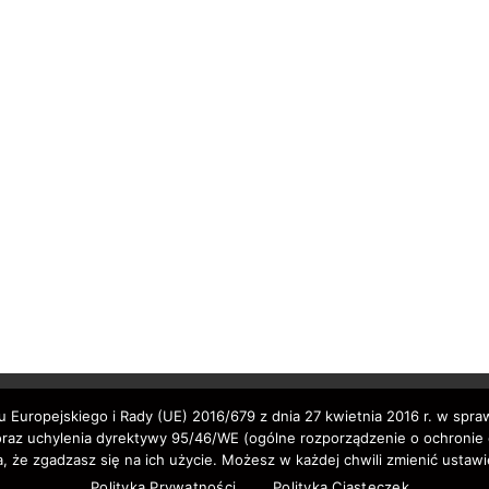
 Europejskiego i Rady (UE) 2016/679 z dnia 27 kwietnia 2016 r. w spr
z uchylenia dyrektywy 95/46/WE (ogólne rozporządzenie o ochronie da
, że zgadzasz się na ich użycie. Możesz w każdej chwili zmienić ustawi
Polityka Prywatności
Polityka Ciasteczek