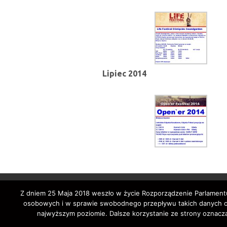
Lipiec 2014
Z dniem 25 Maja 2018 weszło w życie Rozporządzenie Parlamentu
osobowych i w sprawie swobodnego przepływu takich danych ora
najwyższym poziomie. Dalsze korzystanie ze strony oznacza