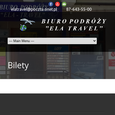
elatravel@poczta.onet.pl
87-643-55-00
Bilety