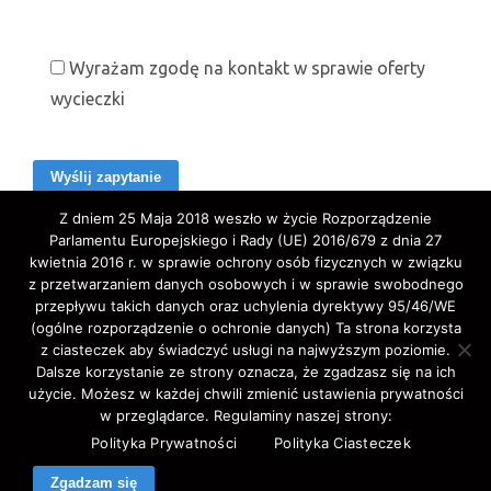
Wyrażam zgodę na kontakt w sprawie oferty
wycieczki
Z dniem 25 Maja 2018 weszło w życie Rozporządzenie
Parlamentu Europejskiego i Rady (UE) 2016/679 z dnia 27
kwietnia 2016 r. w sprawie ochrony osób fizycznych w związku
z przetwarzaniem danych osobowych i w sprawie swobodnego
przepływu takich danych oraz uchylenia dyrektywy 95/46/WE
(ogólne rozporządzenie o ochronie danych) Ta strona korzysta
z ciasteczek aby świadczyć usługi na najwyższym poziomie.
Copyright © 2020 ELA-TRAVEL: Biuro Podróży,
Dalsze korzystanie ze strony oznacza, że zgadzasz się na ich
użycie. Możesz w każdej chwili zmienić ustawienia prywatności
wycieczki, wczasy, pielgrzymki, bilety lotnicze,
w przeglądarce. Regulaminy naszej strony:
autokarowe,promowe,koncertowe,Western-Union,.
Polityka Prywatności
Polityka Ciasteczek
All Rights Reserved.
Zgadzam się