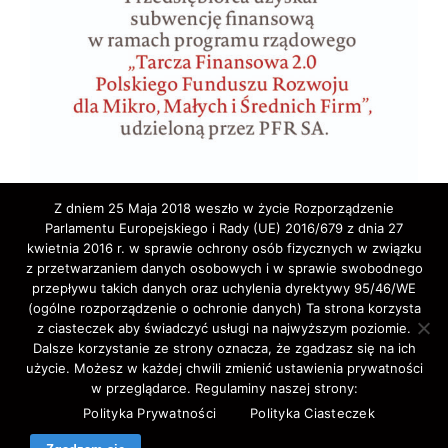
Z dniem 25 Maja 2018 weszło w życie Rozporządzenie
Parlamentu Europejskiego i Rady (UE) 2016/679 z dnia 27
kwietnia 2016 r. w sprawie ochrony osób fizycznych w związku
z przetwarzaniem danych osobowych i w sprawie swobodnego
przepływu takich danych oraz uchylenia dyrektywy 95/46/WE
(ogólne rozporządzenie o ochronie danych) Ta strona korzysta
z ciasteczek aby świadczyć usługi na najwyższym poziomie.
Copyright © 2020 ELA-TRAVEL: Biuro Podróży,
Dalsze korzystanie ze strony oznacza, że zgadzasz się na ich
użycie. Możesz w każdej chwili zmienić ustawienia prywatności
wycieczki, wczasy, pielgrzymki, bilety lotnicze,
w przeglądarce. Regulaminy naszej strony:
autokarowe,promowe,koncertowe,Western-Union,.
Polityka Prywatności
Polityka Ciasteczek
All Rights Reserved.