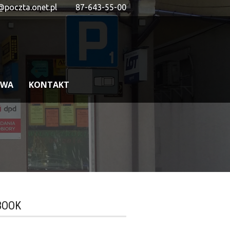
@poczta.onet.pl
87-643-55-00
OWA
KONTAKT
BOOK