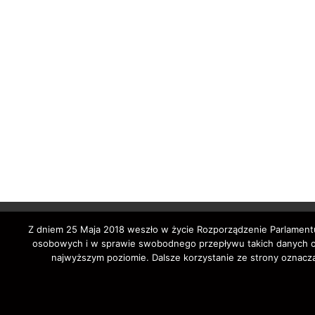
Z dniem 25 Maja 2018 weszło w życie Rozporządzenie Parlamentu
osobowych i w sprawie swobodnego przepływu takich danych ora
najwyższym poziomie. Dalsze korzystanie ze strony oznacza
Copyright © 202
auto