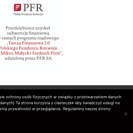
awie ochrony osób fizycznych w związku z przetwarzaniem danych
nych) Ta strona korzysta z ciasteczek aby świadczyć usługi na
enia prywatności w przeglądarce. Regulaminy naszej strony:
bilety lotnicze,
rved.