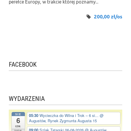
perełce Europy, w trakcie której poznamy...
200,00 zł/os
FACEBOOK
WYDARZENIA
SIE
05:30
Wycieczka do Wilna i Trok – 6 si...
@
6
Augustów, Rynek Zygmunta Augusta 15
czw.
09:00
Szlak Tatarski 06-08-2026
@ Augustów,
2026