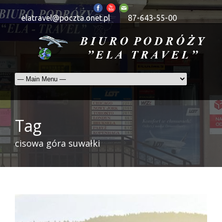
elatravel@poczta.onet.pl
87-643-55-00
Tag
cisowa góra suwałki