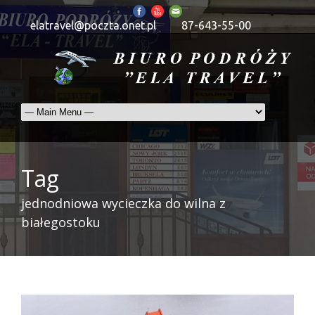
elatravel@poczta.onet.pl
87-643-55-00
Tag
jednodniowa wycieczka do wilna z
białegostoku