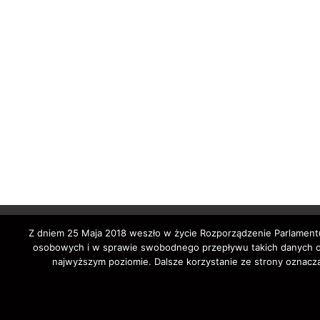
Z dniem 25 Maja 2018 weszło w życie Rozporządzenie Parlamentu
osobowych i w sprawie swobodnego przepływu takich danych ora
najwyższym poziomie. Dalsze korzystanie ze strony oznacza
Copyright © 202
auto