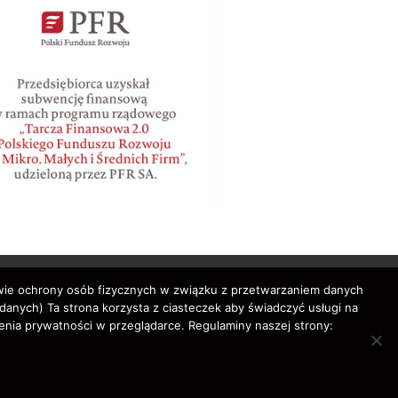
awie ochrony osób fizycznych w związku z przetwarzaniem danych
nych) Ta strona korzysta z ciasteczek aby świadczyć usługi na
enia prywatności w przeglądarce. Regulaminy naszej strony:
bilety lotnicze,
rved.