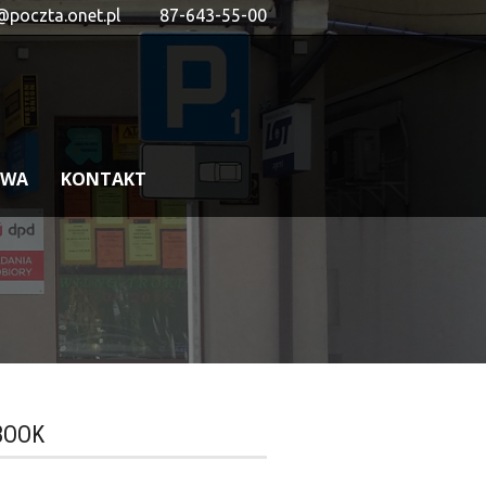
@poczta.onet.pl
87-643-55-00
OWA
KONTAKT
BOOK