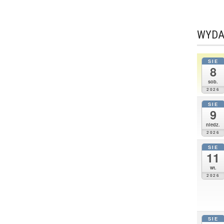
WYDA
SIE
8
sob.
2026
SIE
9
niedz.
2026
SIE
11
wt.
2026
SIE