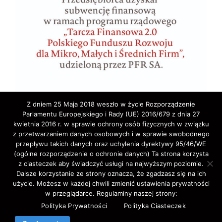
Z dniem 25 Maja 2018 weszło w życie Rozporządzenie
Parlamentu Europejskiego i Rady (UE) 2016/679 z dnia 27
kwietnia 2016 r. w sprawie ochrony osób fizycznych w związku
z przetwarzaniem danych osobowych i w sprawie swobodnego
przepływu takich danych oraz uchylenia dyrektywy 95/46/WE
(ogólne rozporządzenie o ochronie danych) Ta strona korzysta
z ciasteczek aby świadczyć usługi na najwyższym poziomie.
Copyright © 2020 ELA-TRAVEL: Biuro Podróży,
Dalsze korzystanie ze strony oznacza, że zgadzasz się na ich
użycie. Możesz w każdej chwili zmienić ustawienia prywatności
wycieczki, wczasy, pielgrzymki, bilety lotnicze,
w przeglądarce. Regulaminy naszej strony:
autokarowe,promowe,koncertowe,Western-Union,.
Polityka Prywatności
Polityka Ciasteczek
All Rights Reserved.