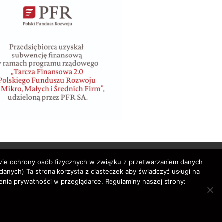
awie ochrony osób fizycznych w związku z przetwarzaniem danych
nych) Ta strona korzysta z ciasteczek aby świadczyć usługi na
enia prywatności w przeglądarce. Regulaminy naszej strony:
bilety lotnicze,
rved.