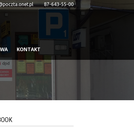
@poczta.onet.pl
87-643-55-00
OWA
KONTAKT
BOOK