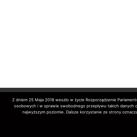
Z dniem 25 Maja 2018 weszło w życie Rozporządzenie Parlamentu
osobowych i w sprawie swobodnego przepływu takich danych ora
najwyższym poziomie. Dalsze korzystanie ze strony oznacza
Copyright © 202
auto