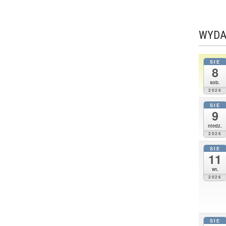
WYDA
SIE
8
sob.
2026
SIE
9
niedz.
2026
SIE
11
wt.
2026
SIE