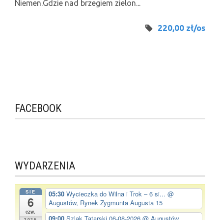
Niemen.Gdzie nad brzegiem zielon...
220,00 zł/os
FACEBOOK
WYDARZENIA
SIE
05:30
Wycieczka do Wilna i Trok – 6 si...
@
6
Augustów, Rynek Zygmunta Augusta 15
czw.
09:00
Szlak Tatarski 06-08-2026
@ Augustów,
2026