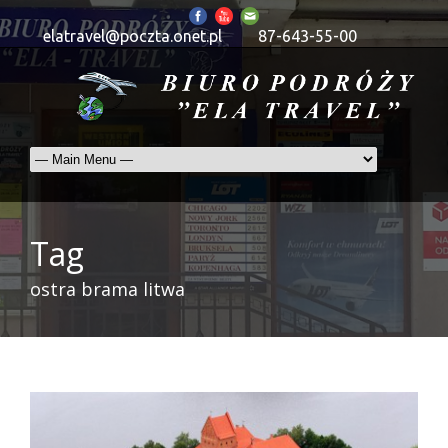
elatravel@poczta.onet.pl
87-643-55-00
Tag
ostra brama litwa