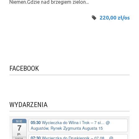
Niemen.Gdzie nad brzegiem zielon...
220,00 zł/os
FACEBOOK
WYDARZENIA
SIE
05:30
Wycieczka do Wilna i Trok – 7 si...
@
7
Augustów, Rynek Zygmunta Augusta 15
pt.
07:30
Wycieczka do Druskiennik – 07.08...
@
2026