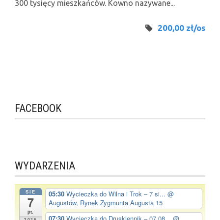
300 tysięcy mieszkańców. Kowno nazywane...
200,00 zł/os
FACEBOOK
WYDARZENIA
SIE
05:30
Wycieczka do Wilna i Trok – 7 si...
@
7
Augustów, Rynek Zygmunta Augusta 15
pt.
07:30
Wycieczka do Druskiennik – 07.08...
@
2026