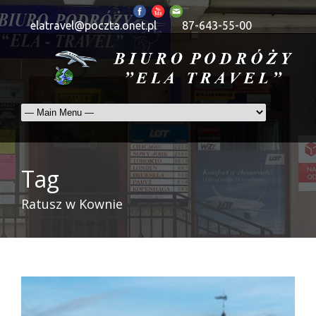
elatravel@poczta.onet.pl
87-643-55-00
Tag
Ratusz w Kownie