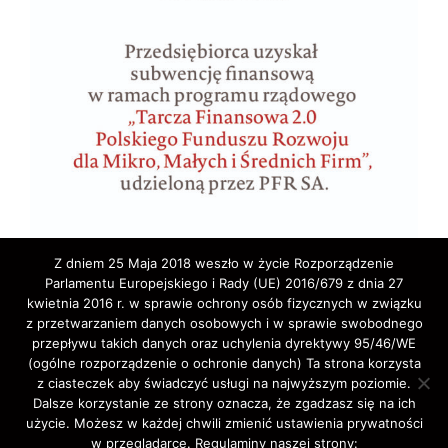
Z dniem 25 Maja 2018 weszło w życie Rozporządzenie
Parlamentu Europejskiego i Rady (UE) 2016/679 z dnia 27
kwietnia 2016 r. w sprawie ochrony osób fizycznych w związku
z przetwarzaniem danych osobowych i w sprawie swobodnego
przepływu takich danych oraz uchylenia dyrektywy 95/46/WE
(ogólne rozporządzenie o ochronie danych) Ta strona korzysta
z ciasteczek aby świadczyć usługi na najwyższym poziomie.
Copyright © 2020 ELA-TRAVEL: Biuro Podróży,
Dalsze korzystanie ze strony oznacza, że zgadzasz się na ich
użycie. Możesz w każdej chwili zmienić ustawienia prywatności
wycieczki, wczasy, pielgrzymki, bilety lotnicze,
w przeglądarce. Regulaminy naszej strony: