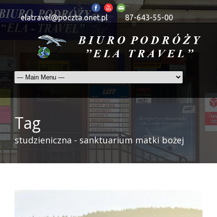
elatravel@poczta.onet.pl
87-643-55-00
Tag
studzieniczna - sanktuarium matki bożej