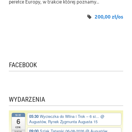
perełce Europy, w trakcie której poznamy...
200,00 zł/os
FACEBOOK
WYDARZENIA
SIE
05:30
Wycieczka do Wilna i Trok – 6 si...
@
6
Augustów, Rynek Zygmunta Augusta 15
czw.
09:00
Szlak Tatarski 06-08-2026
@ Augustów,
2026