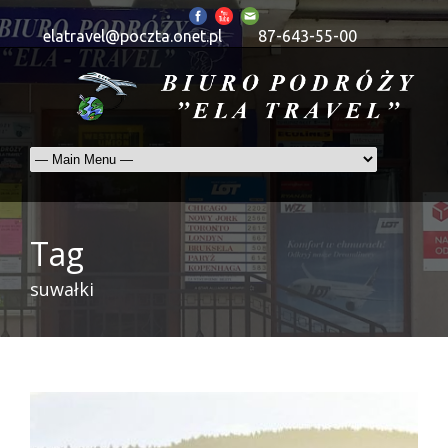
elatravel@poczta.onet.pl
87-643-55-00
Tag
suwałki