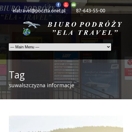
elatravel@poczta.onet.pl
87-643-55-00
Tag
suwalszczyzna informacje