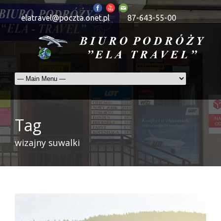
elatravel@poczta.onet.pl
87-643-55-00
Tag
wizajny suwalki