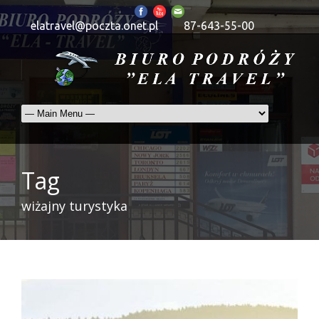
elatravel@poczta.onet.pl
87-643-55-00
Tag
wiżajny turystyka