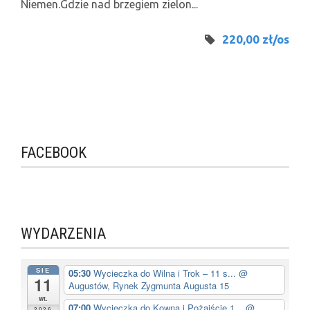
Niemen.Gdzie nad brzegiem zielon...
220,00 zł/os
FACEBOOK
WYDARZENIA
SIE
05:30
Wycieczka do Wilna i Trok – 11 s...
@
11
Augustów, Rynek Zygmunta Augusta 15
wt.
07:00
Wycieczka do Kowna i Pożajście 1...
@
2026