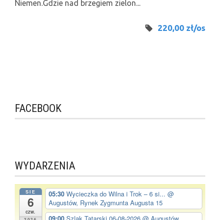
Niemen.Gdzie nad brzegiem zielon...
220,00 zł/os
FACEBOOK
WYDARZENIA
SIE
05:30
Wycieczka do Wilna i Trok – 6 si...
@
6
Augustów, Rynek Zygmunta Augusta 15
czw.
09:00
Szlak Tatarski 06-08-2026
@ Augustów,
2026