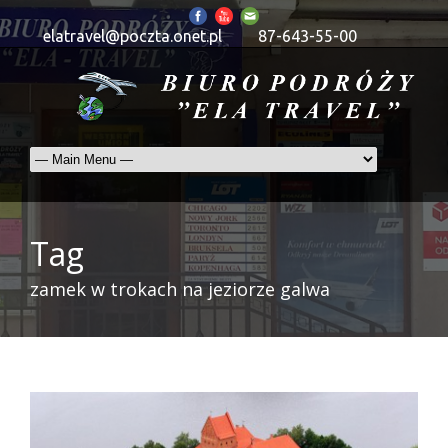
elatravel@poczta.onet.pl
87-643-55-00
Tag
zamek w trokach na jeziorze galwa