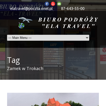
elatravel@poczta.onet.pl
87-643-55-00
Tag
Zamek w Trokach