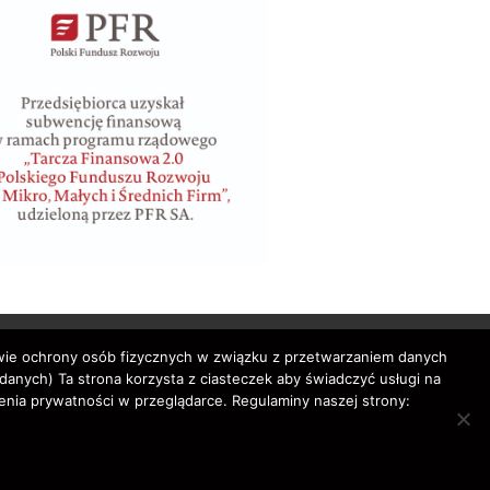
awie ochrony osób fizycznych w związku z przetwarzaniem danych
nych) Ta strona korzysta z ciasteczek aby świadczyć usługi na
enia prywatności w przeglądarce. Regulaminy naszej strony:
bilety lotnicze,
rved.