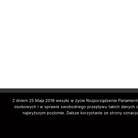
Z dniem 25 Maja 2018 weszło w życie Rozporządzenie Parlamentu
osobowych i w sprawie swobodnego przepływu takich danych ora
najwyższym poziomie. Dalsze korzystanie ze strony oznacza
Copyright © 202
auto