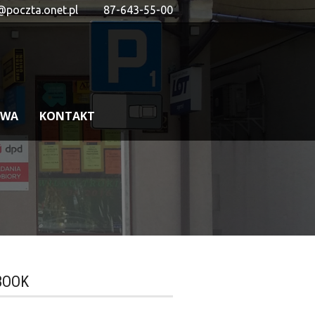
@poczta.onet.pl
87-643-55-00
OWA
KONTAKT
BOOK