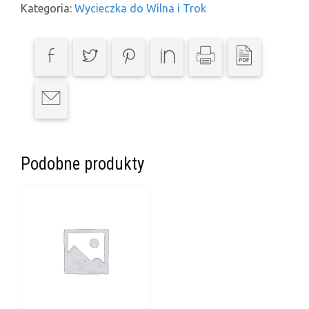
Wilna
Kategoria:
Wycieczka do Wilna i Trok
i
Trok
14-
11-
2020
Podobne produkty