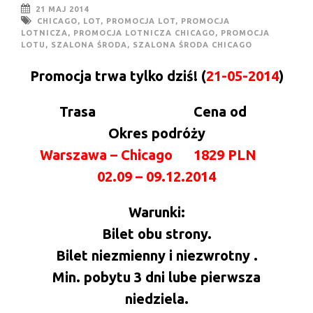
21 MAJ 2014
CHICAGO
,
LOT
,
PROMOCJA LOT
,
PROMOCJA
LOTNICZA
,
PROMOCJA LOTNICZA CHICAGO
,
PROMOCJA
LOTU
,
SZALONA ŚRODA
,
SZALONA ŚRODA CHICAGO
Promocja trwa tylko dziś! (
21-05-2014
)
Trasa Cena od
Okres podróży
Warszawa – Chicago
1829 PLN
02.09 – 09.12.2014
Warunki:
Bilet obu strony.
Bilet niezmienny i niezwrotny .
Min. pobytu 3 dni lube pierwsza
niedziela.