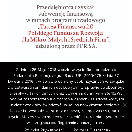
Z dniem 25 Maja 2018 weszło w życie Rozporządzenie
Parlamentu Europejskiego i Rady (UE) 2016/679 z dnia 27
kwietnia 2016 r. w sprawie ochrony osób fizycznych w związku
z przetwarzaniem danych osobowych i w sprawie swobodnego
przepływu takich danych oraz uchylenia dyrektywy 95/46/WE
(ogólne rozporządzenie o ochronie danych) Ta strona korzysta
z ciasteczek aby świadczyć usługi na najwyższym poziomie.
Copyright © 2020 ELA-TRAVEL: Biuro Podróży,
Dalsze korzystanie ze strony oznacza, że zgadzasz się na ich
użycie. Możesz w każdej chwili zmienić ustawienia prywatności
wycieczki, wczasy, pielgrzymki, bilety lotnicze,
w przeglądarce. Regulaminy naszej strony:
autokarowe,promowe,koncertowe,Western-Union,.
Polityka Prywatności
Polityka Ciasteczek