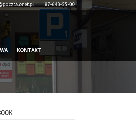
@poczta.onet.pl
87-643-55-00
OWA
KONTAKT
BOOK