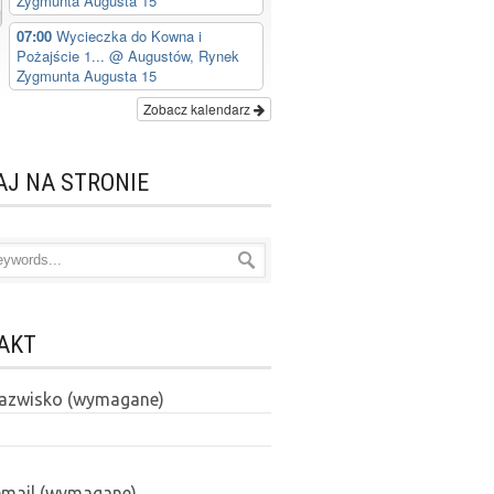
Zygmunta Augusta 15
07:00
Wycieczka do Kowna i
Pożajście 1...
@ Augustów, Rynek
Zygmunta Augusta 15
Zobacz kalendarz
AJ NA STRONIE
AKT
 nazwisko (wymagane)
email (wymagane)