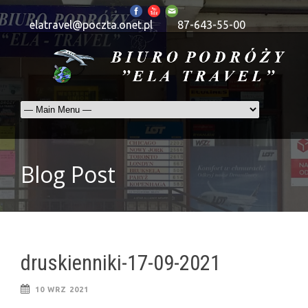
elatravel@poczta.onet.pl
87-643-55-00
Blog Post
druskienniki-17-09-2021
10 WRZ 2021