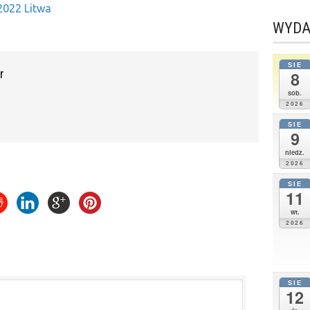
2022 Litwa
WYDA
SIE
r
8
sob.
2026
SIE
9
niedz.
2026
SIE
11
wt.
2026
SIE
12