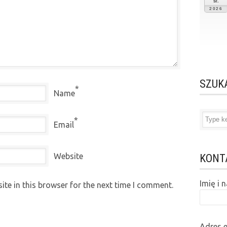
śr.
2026
SZUK
*
Name
*
Email
Website
KONT
Imię i
te in this browser for the next time I comment.
Adres 