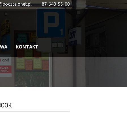
@poczta.onet.pl
87-643-55-00
OWA
KONTAKT
BOOK