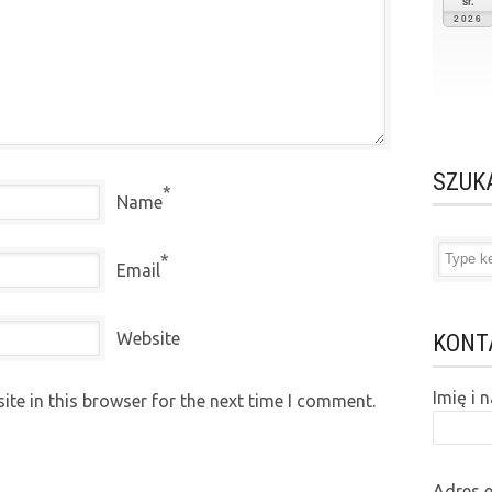
śr.
2026
SZUK
*
Name
*
Email
Website
KONT
Imię i
te in this browser for the next time I comment.
Adres 