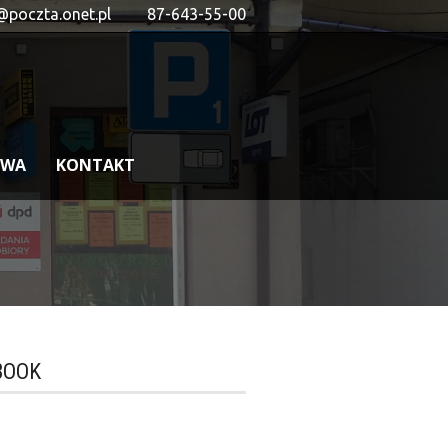
@poczta.onet.pl
87-643-55-00
OWA
KONTAKT
BOOK