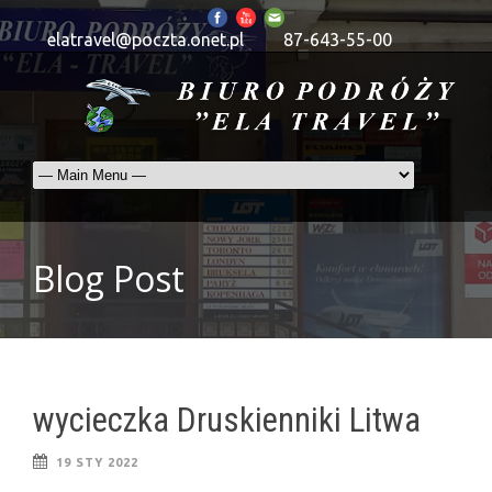
elatravel@poczta.onet.pl
87-643-55-00
Blog Post
wycieczka Druskienniki Litwa
19 STY 2022