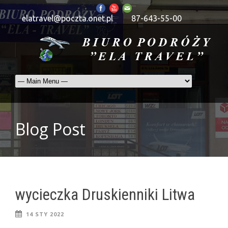
elatravel@poczta.onet.pl
87-643-55-00
Blog Post
wycieczka Druskienniki Litwa
14 STY 2022