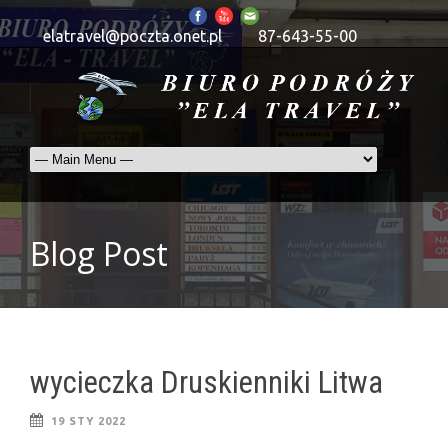
elatravel@poczta.onet.pl
87-643-55-00
Blog Post
wycieczka Druskienniki Litwa
19 STY 2022