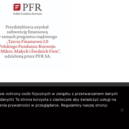
awie ochrony osób fizycznych w związku z przetwarzaniem danych
nych) Ta strona korzysta z ciasteczek aby świadczyć usługi na
enia prywatności w przeglądarce. Regulaminy naszej strony:
bilety lotnicze,
rved.