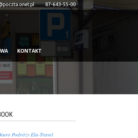
@poczta.onet.pl
87-643-55-00
OWA
KONTAKT
BOOK
Biuro Podróży Ela-Travel