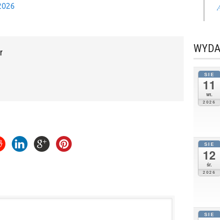
2026
WYDA
r
SIE
11
wt.
2026
SIE
12
śr.
2026
SIE