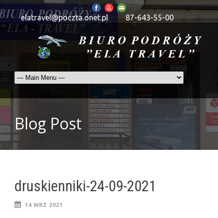
elatravel@poczta.onet.pl
87-643-55-00
Blog Post
druskienniki-24-09-2021
14 WRZ 2021