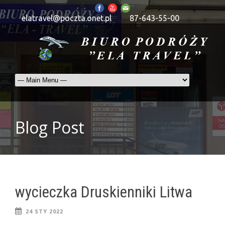
elatravel@poczta.onet.pl
87-643-55-00
Blog Post
wycieczka Druskienniki Litwa
24 STY 2022