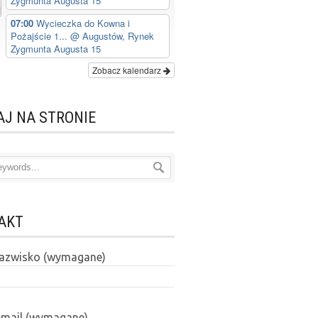
Zygmunta Augusta 15
07:00
Wycieczka do Kowna i
Pożajście 1...
@ Augustów, Rynek
Zygmunta Augusta 15
Zobacz kalendarz
AJ NA STRONIE
AKT
 nazwisko (wymagane)
email (wymagane)