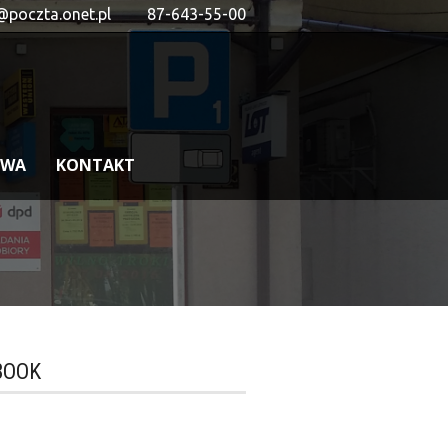
@poczta.onet.pl
87-643-55-00
OWA
KONTAKT
BOOK