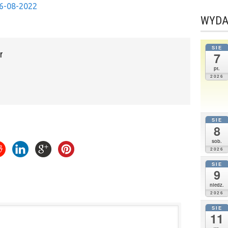
26-08-2022
WYDA
SIE
r
7
pt.
2026
SIE
8
sob.
2026
SIE
9
niedz.
2026
SIE
11