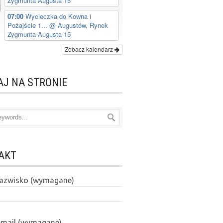
Zygmunta Augusta 15
07:00
Wycieczka do Kowna i
Pożajście 1...
@ Augustów, Rynek
Zygmunta Augusta 15
Zobacz kalendarz
AJ NA STRONIE
AKT
 nazwisko (wymagane)
email (wymagane)