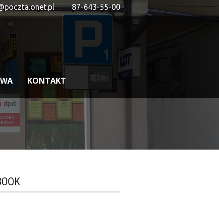
@poczta.onet.pl
87-643-55-00
OWA
KONTAKT
BOOK