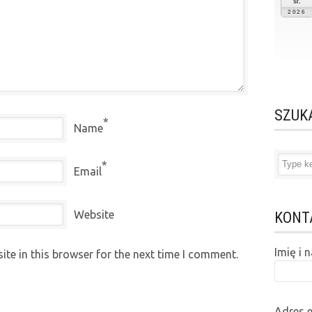
śr.
2026
SZUK
*
Name
*
Email
Website
KONT
Imię i
te in this browser for the next time I comment.
Adres 