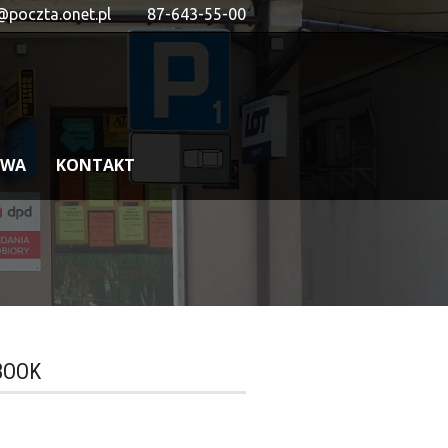
@poczta.onet.pl
87-643-55-00
OWA
KONTAKT
BOOK