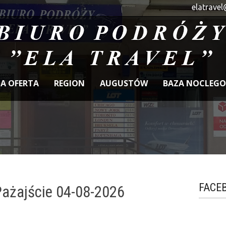
elatravel
A OFERTA
REGION
AUGUSTÓW
BAZA NOCLEG
FACE
Pażajście 04-08-2026