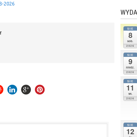
08-2026
WYDA
SIE
r
8
sob.
2026
SIE
9
niedz.
2026
SIE
11
wt.
2026
SIE
12