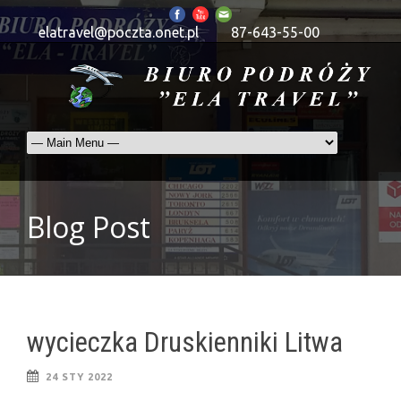
elatravel@poczta.onet.pl
87-643-55-00
Blog Post
wycieczka Druskienniki Litwa
24 STY 2022