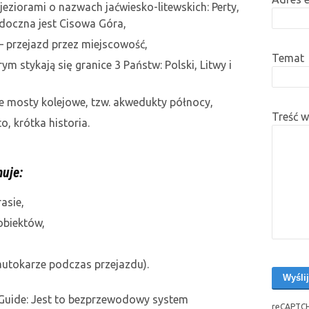
jeziorami o nazwach jaćwiesko-litewskich: Perty,
idoczna jest Cisowa Góra,
– przejazd przez miejscowość,
Temat
ym stykają się granice 3 Państw: Polski, Litwy i
e mosty kolejowe, tzw. akwedukty północy,
Treść 
o, krótka historia.
uje:
asie,
obiektów,
utokarze podczas przejazdu).
Guide: Jest to bezprzewodowy system
reCAPTCH