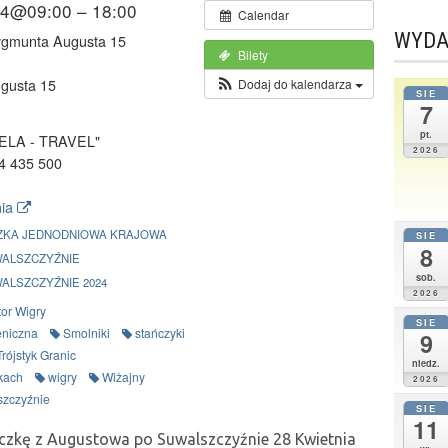
24@09:00 – 18:00
Calendar
WYDA
ygmunta Augusta 15
Bilety
gusta 15
Dodaj do kalendarza
SIE
7
pt.
 ELA - TRAVEL"
2026
4 435 500
nia
ZKA JEDNODNIOWA KRAJOWA
SIE
8
WALSZCZYŹNIE
sob.
ALSZCZYŹNIE 2024
2026
tor Wigry
SIE
eniczna
Smolniki
stańczyki
9
Trójstyk Granic
niedz.
kach
wigry
Wiżajny
2026
szczyźnie
SIE
11
czkę z Augustowa po Suwalszczyźnie 28 Kwietnia