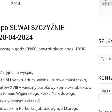
wt.
2024.
2026
 po SUWALSZCZYŹNIE
28-04-2024
SZUK
yznę o godz.: 09:00, powrót około godz. 18:00
Maryjne na wyspie,
KONT
ściół i sanktuarium, wielokulturowe miasteczko,
ułów XVIII – wieczny barokowy kompleks obiektów
Imię i
na terenie Wigierskiego Parku Narodowego,
 (we własnym zakresie)
Suwalskim Parku Krajobrazowym, z którego
Adres 