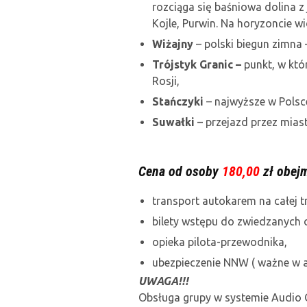
rozciąga się baśniowa dolina z 
Kojle, Purwin. Na horyzoncie w
Wiżajny
– polski biegun zimna 
Trójstyk Granic –
punkt, w któr
Rosji,
Stańczyki
– najwyższe w Polsc
Suwałki
– przejazd przez miast
Cena od osoby
180,00
zł obejm
transport autokarem na całej tr
bilety wstępu do zwiedzanych 
opieka pilota-przewodnika,
ubezpieczenie NNW ( ważne w a
UWAGA!!!
Obsługa grupy w systemie Audio 