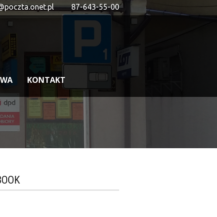
@poczta.onet.pl
87-643-55-00
OWA
KONTAKT
BOOK