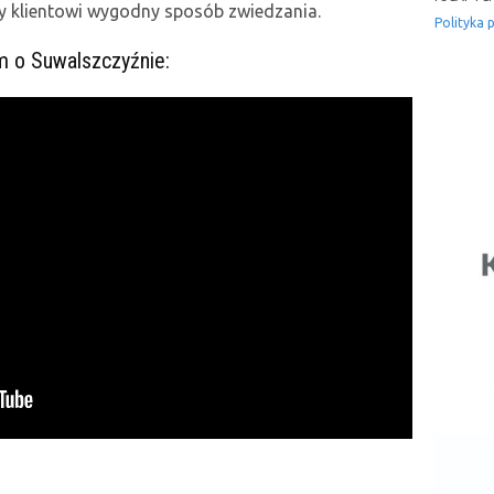
y klientowi wygodny sposób zwiedzania.
Polityka 
m o Suwalszczyźnie: