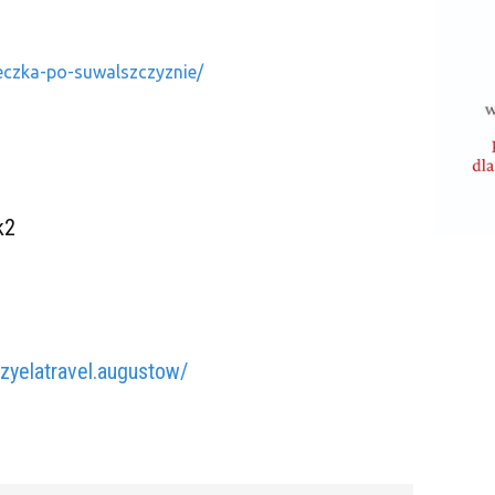
ieczka-po-suwalszczyznie/
k2
yelatravel.augustow/