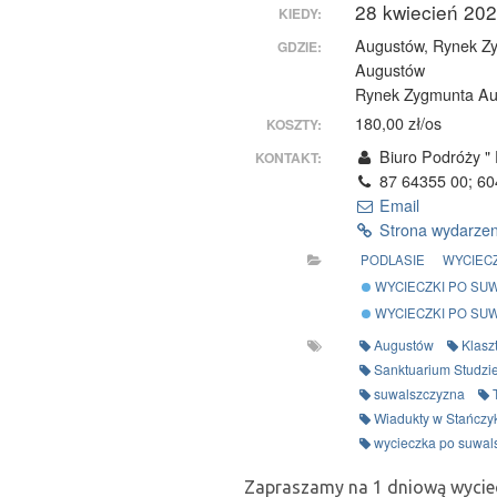
28 kwiecień 20
KIEDY:
Augustów, Rynek Z
GDZIE:
Augustów
Rynek Zygmunta Au
180,00 zł/os
KOSZTY:
Biuro Podróży "
KONTAKT:
87 64355 00; 60
Email
Strona wydarze
PODLASIE
WYCIEC
WYCIECZKI PO SU
WYCIECZKI PO SUW
Augustów
Klasz
Sanktuarium Studzi
suwalszczyzna
Wiadukty w Stańczy
wycieczka po suwal
Zapraszamy na 1 dniową wycie