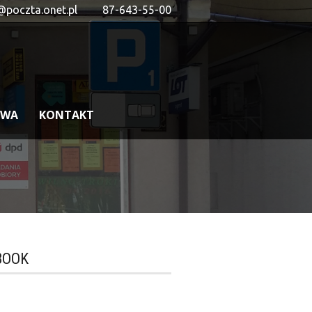
@poczta.onet.pl
87-643-55-00
OWA
KONTAKT
BOOK