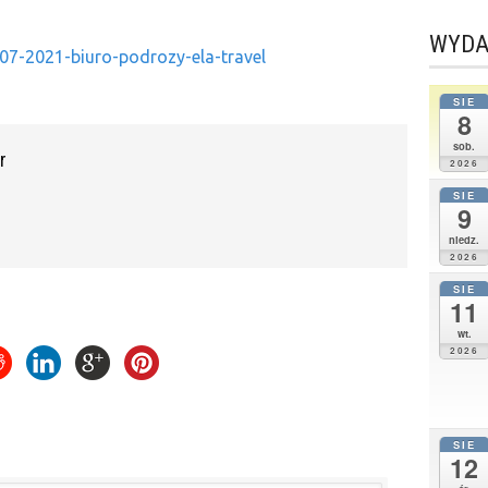
WYDA
07-2021-biuro-podrozy-ela-travel
SIE
8
sob.
r
2026
SIE
9
niedz.
2026
SIE
11
wt.
2026
SIE
12