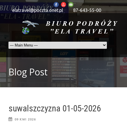
elatravel@poczta.onet.pl
87-643-55-00
Blog Post
suwalszczyzna 01-05-2026
09 KWI 2026