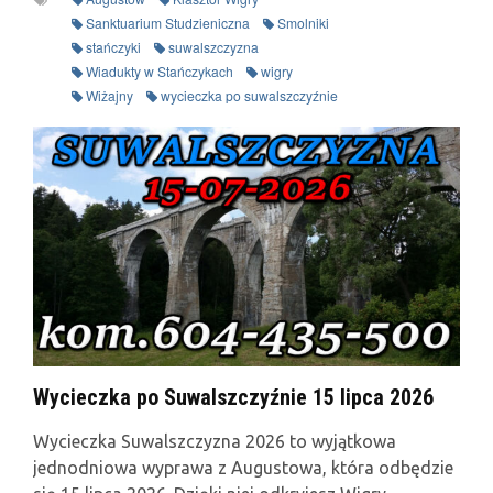
Sanktuarium Studzieniczna
Smolniki
stańczyki
suwalszczyzna
Wiadukty w Stańczykach
wigry
Wiżajny
wycieczka po suwalszczyźnie
Wycieczka po Suwalszczyźnie 15 lipca 2026
Wycieczka Suwalszczyzna 2026 to wyjątkowa
jednodniowa wyprawa z Augustowa, która odbędzie