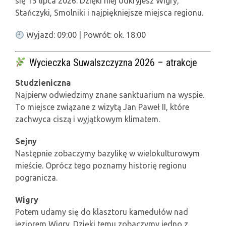
się 15 lipca 2026. Dzięki niej odkryjesz Wigry,
Stańczyki, Smolniki i najpiękniejsze miejsca regionu.
Wyjazd: 09:00 | Powrót: ok. 18:00
Wycieczka Suwalszczyzna 2026 – atrakcje
Studzieniczna
Najpierw odwiedzimy znane sanktuarium na wyspie.
To miejsce związane z wizytą
Jan Paweł II
, które
zachwyca ciszą i wyjątkowym klimatem.
Sejny
Następnie zobaczymy bazylikę w wielokulturowym
mieście. Oprócz tego poznamy historię regionu
pogranicza.
Wigry
Potem udamy się do klasztoru kamedułów nad
jeziorem Wigry. Dzięki temu zobaczymy jedno z