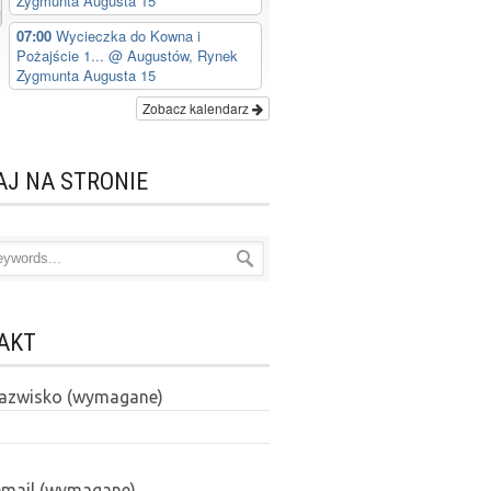
Zygmunta Augusta 15
07:00
Wycieczka do Kowna i
Pożajście 1...
@ Augustów, Rynek
Zygmunta Augusta 15
Zobacz kalendarz
AJ NA STRONIE
AKT
 nazwisko (wymagane)
email (wymagane)