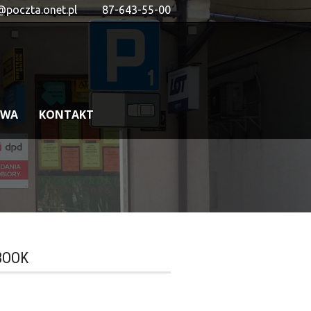
@poczta.onet.pl
87-643-55-00
OWA
KONTAKT
BOOK