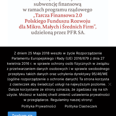
Z dniem 25 Maja 2018 weszło w życie Rozporządzenie
Parlamentu Europejskiego i Rady (UE) 2016/679 z dnia 27
kwietnia 2016 r. w sprawie ochrony osób fizycznych w związku
z przetwarzaniem danych osobowych i w sprawie swobodnego
przepływu takich danych oraz uchylenia dyrektywy 95/46/WE
(ogólne rozporządzenie o ochronie danych) Ta strona korzysta
z ciasteczek aby świadczyć usługi na najwyższym poziomie.
Copyright © 2020 ELA-TRAVEL: Biuro Podróży,
Dalsze korzystanie ze strony oznacza, że zgadzasz się na ich
użycie. Możesz w każdej chwili zmienić ustawienia prywatności
wycieczki, wczasy, pielgrzymki, bilety lotnicze,
w przeglądarce. Regulaminy naszej strony:
autokarowe,promowe,koncertowe,Western-Union,.
Polityka Prywatności
Polityka Ciasteczek
All Rights Reserved.
Zgadzam się